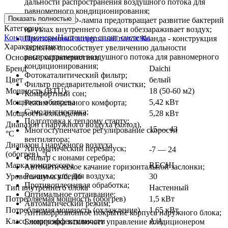
дальности распространения воздушного потока для
равномерного кондиционирования;
Показать полностью
Встроенная УФ-лампа предотвращает развитие бактерий
Категории:
на узлах внутреннего блока и обеззараживает воздух;
Кондиционеры
Настенные сплит системы
Протяженный воздушный поток Коанда - конструкция
Характеристики
заслонок способствует увеличению дальности
распространения воздушного потока для равномерного
Основные характеристики
кондиционирования;
Бренд
Daichi
Фотокаталитический фильтр;
Цвет
белый
Фильтр предварительной очистки;
Мощность (BTU)
18 (50-60 м2)
Комфортный сон;
Мощность обогрева
5,42 кВт
Режим локального комфорта;
Самодиагностика;
Мощность охлаждения
5,28 кВт
Подготовка к теплому старту;
Диапазон t наружного воздуха (холод),
15 — 43
Многоступенчатое регулирование скорости
°C
вентилятора;
Диапазон t наружного воздуха
Автоматический перезапуск;
-7 — 24
(обогрев), °C
Фильтр с ионами серебра;
Марка компрессора
RECHI
Автоматическое качание горизонтальной заслонки;
Режим осушения воздуха;
Уровень шума в/б, Дб
30
Противоплесневая обработка;
Тип внутреннего блока
Настенный
Оптимальное оттаивание;
Потребляемая мощность (обогрев)
1,5 кВт
Автоматический режим;
Потребляемая мощность (охлаждение)
1,65 кВт
Антикоррозионное покрытие корпуса наружного блока;
Класс энергоэффективности
A/A
Блокировка исключает управление кондиционером