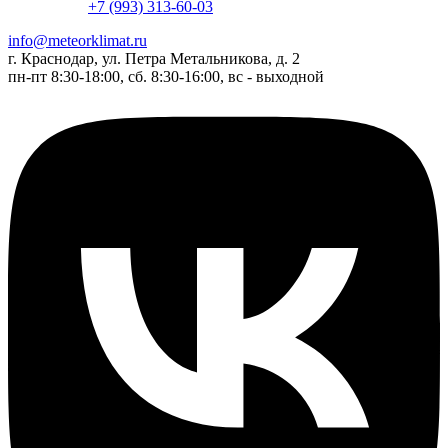
+7 (993) 313-60-03
info@meteorklimat.ru
г. Краснодар, ул. Петра Метальникова, д. 2
пн-пт 8:30-18:00, сб. 8:30-16:00, вс - выходной