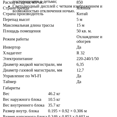
посторонними и детьми;
Расход воздуха, м3/час
850
Светодиодный дисплей c четким изображением и
Страна бренда
Япония
возможностью отключения ночью.
Страна производитель
Китай
Перепад высот
5 м
Максимальная длина трассы
15 м
Площадь помещения
50 кв. м.
Охлаждение и
Режим работы
обогрев
Инвертор
Да
Хладагент
R 32
Электропитание
220-240/1/50
Диаметр жидкой магистрали, мм
6,35
Диаметр газовой магистрали, мм
12,7
Управление по WI-FI
Да
Таймер
Да
Габариты
Вес
46.2 кг
Вес наружного блока
10.5 кг
Вес внутреннего блока
35.7 кг
Размер внутр. блока
0.195 × 0.92 × 0.306 м
Размер наружного блока
0.349 × 0.853 × 0.602 м