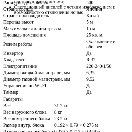
посторонними и детьми;
Расход воздуха, м3/час
500
Светодиодный дисплей c четким изображением и
Страна бренда
Япония
возможностью отключения ночью.
Страна производитель
Китай
Перепад высот
5 м
Максимальная длина трассы
15 м
Площадь помещения
25 кв. м.
Охлаждение и
Режим работы
обогрев
Инвертор
Да
Хладагент
R 32
Электропитание
220-240/1/50
Диаметр жидкой магистрали, мм
6,35
Диаметр газовой магистрали, мм
9,52
Управление по WI-FI
Да
Таймер
Да
Габариты
Вес
31.2 кг
Вес наружного блока
8 кг
Вес внутреннего блока
23.2 кг
Размер внутр. блока
0.192 × 0.79 × 0.275 м
Размер наружного блока
0.276 × 0.712 × 0.459 м