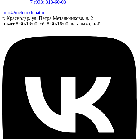
+7 (993) 313-60-03
info@meteorklimat.ru
г. Краснодар, ул. Петра Метальникова, д. 2
пн-пт 8:30-18:00, сб. 8:30-16:00, вс - выходной