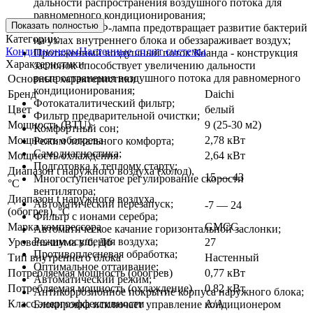
дальности распространения воздушного потока для
равномерного кондиционирования;
Показать полностью
Встроенная УФ-лампа предотвращает развитие бактерий
Категории:
на узлах внутреннего блока и обеззараживает воздух;
Кондиционеры
Настенные сплит системы
Протяженный воздушный поток Коанда - конструкция
Характеристики
заслонок способствует увеличению дальности
распространения воздушного потока для равномерного
Основные характеристики
кондиционирования;
Бренд
Daichi
Фотокаталитический фильтр;
Цвет
белый
Фильтр предварительной очистки;
Мощность (BTU)
9 (25-30 м2)
Комфортный сон;
Мощность обогрева
2,78 кВт
Режим локального комфорта;
Самодиагностика;
Мощность охлаждения
2,64 кВт
Подготовка к теплому старту;
Диапазон t наружного воздуха (холод),
15 — 43
Многоступенчатое регулирование скорости
°C
вентилятора;
Диапазон t наружного воздуха
Автоматический перезапуск;
-7 — 24
(обогрев), °C
Фильтр с ионами серебра;
Марка компрессора
GMCC
Автоматическое качание горизонтальной заслонки;
Режим осушения воздуха;
Уровень шума в/б, Дб
27
Противоплесневая обработка;
Тип внутреннего блока
Настенный
Оптимальное оттаивание;
Потребляемая мощность (обогрев)
0,77 кВт
Автоматический режим;
Потребляемая мощность (охлаждение)
0,82 кВт
Антикоррозионное покрытие корпуса наружного блока;
Класс энергоэффективности
A/A
Блокировка исключает управление кондиционером