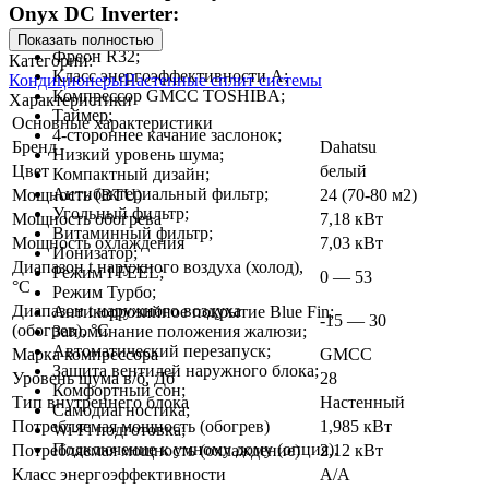
Onyx DC Inverter:
Показать полностью
Фреон R32;
Категории:
Класс энергоэффективности А;
Кондиционеры
Настенные сплит системы
Компрессор GMCC TOSHIBA;
Характеристики
Таймер;
Основные характеристики
4-стороннее качание заслонок;
Бренд
Dahatsu
Низкий уровень шума;
Цвет
белый
Компактный дизайн;
Антибактериальный фильтр;
Мощность (BTU)
24 (70-80 м2)
Угольный фильтр;
Мощность обогрева
7,18 кВт
Витаминный фильтр;
Мощность охлаждения
7,03 кВт
Ионизатор;
Диапазон t наружного воздуха (холод),
Режим I FEEL;
0 — 53
°C
Режим Турбо;
Диапазон t наружного воздуха
Антикоррозийное покрытие Blue Fin;
-15 — 30
(обогрев), °C
Запоминание положения жалюзи;
Автоматический перезапуск;
Марка компрессора
GMCC
Защита вентилей наружного блока;
Уровень шума в/б, Дб
28
Комфортный сон;
Тип внутреннего блока
Настенный
Самодиагностика;
Потребляемая мощность (обогрев)
1,985 кВт
Wi-Fi подготовка;
Подключение к умному дому (опция).
Потребляемая мощность (охлаждение)
2,12 кВт
Класс энергоэффективности
A/A