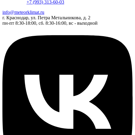
+7 (993) 313-60-03
info@meteorklimat.ru
г. Краснодар, ул. Петра Метальникова, д. 2
пн-пт 8:30-18:00, сб. 8:30-16:00, вс - выходной