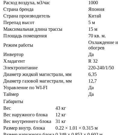
Расход воздуха, м3/час
1000
Страна бренда
Япония
Страна производитель
Китай
Перепад высот
5 м
Максимальная длина трассы
15 м
Площадь помещения
70 кв. м.
Охлаждение и
Режим работы
обогрев
Инвертор
Да
Хладагент
R 32
Электропитание
220-240/1/50
Диаметр жидкой магистрали, мм
6,35
Диаметр газовой магистрали, мм
12,7
Управление по WI-FI
Да
Таймер
Да
Габариты
Вес
43 кг
Вес наружного блока
12 кг
Вес внутреннего блока
31 кг
Размер внутр. блока
0.22 × 1.01 × 0.315 м
Размер наружного блока
0.349 × 0.853 × 0.602 м