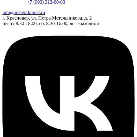
+7 (993) 313-60-03
info@meteorklimat.ru
г. Краснодар, ул. Петра Метальникова, д. 2
пн-пт 8:30-18:00, сб. 8:30-16:00, вс - выходной