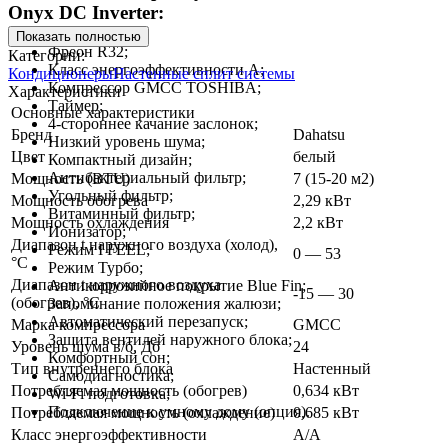
Onyx DC Inverter:
Показать полностью
Фреон R32;
Категории:
Класс энергоэффективности А;
Кондиционеры
Настенные сплит системы
Компрессор GMCC TOSHIBA;
Характеристики
Таймер;
Основные характеристики
4-стороннее качание заслонок;
Бренд
Dahatsu
Низкий уровень шума;
Цвет
белый
Компактный дизайн;
Антибактериальный фильтр;
Мощность (BTU)
7 (15-20 м2)
Угольный фильтр;
Мощность обогрева
2,29 кВт
Витаминный фильтр;
Мощность охлаждения
2,2 кВт
Ионизатор;
Диапазон t наружного воздуха (холод),
Режим I FEEL;
0 — 53
°C
Режим Турбо;
Диапазон t наружного воздуха
Антикоррозийное покрытие Blue Fin;
-15 — 30
(обогрев), °C
Запоминание положения жалюзи;
Автоматический перезапуск;
Марка компрессора
GMCC
Защита вентилей наружного блока;
Уровень шума в/б, Дб
24
Комфортный сон;
Тип внутреннего блока
Настенный
Самодиагностика;
Потребляемая мощность (обогрев)
0,634 кВт
Wi-Fi подготовка;
Подключение к умному дому (опция).
Потребляемая мощность (охлаждение)
0,685 кВт
Класс энергоэффективности
A/A