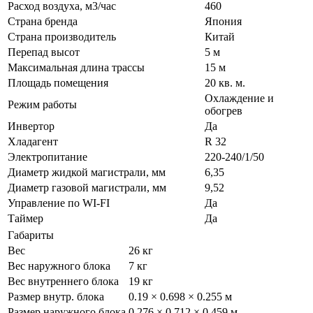
Расход воздуха, м3/час
460
Страна бренда
Япония
Страна производитель
Китай
Перепад высот
5 м
Максимальная длина трассы
15 м
Площадь помещения
20 кв. м.
Охлаждение и
Режим работы
обогрев
Инвертор
Да
Хладагент
R 32
Электропитание
220-240/1/50
Диаметр жидкой магистрали, мм
6,35
Диаметр газовой магистрали, мм
9,52
Управление по WI-FI
Да
Таймер
Да
Габариты
Вес
26 кг
Вес наружного блока
7 кг
Вес внутреннего блока
19 кг
Размер внутр. блока
0.19 × 0.698 × 0.255 м
Размер наружного блока
0.276 × 0.712 × 0.459 м