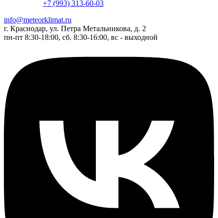
+7 (993) 313-60-03
info@meteorklimat.ru
г. Краснодар, ул. Петра Метальникова, д. 2
пн-пт 8:30-18:00, сб. 8:30-16:00, вс - выходной