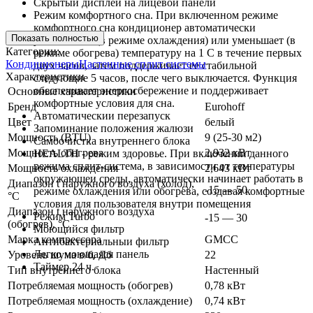
Скрытый дисплей на лицевой панели
Режим комфортного сна. При включенном режиме
комфортного сна кондиционер автоматически
Показать полностью
увеличивает (в режиме охлаждения) или уменьшает (в
Категории:
режиме обогрева) температуру на 1 С в течение первых
Кондиционеры
Настенные сплит системы
двух часов, затем поддерживает ее стабильной
Характеристики
следующие 5 часов, после чего выключается. Функция
обеспечивает энергосбережение и поддерживает
Основные характеристики
комфортные условия для сна.
Бренд
Eurohoff
Автоматическии перезапуск
Цвет
белый
Запоминание положения жалюзи
Мощность (BTU)
9 (25-30 м2)
Самоочистка внутреннего блока
Мощность обогрева
2,932 кВт
HEALTH - режим здоровье. При включении данного
режима сплит-система, в зависимости от температуры
Мощность охлаждения
2,643 кВт
окружающеи среды, автоматически начинает работать в
Диапазон t наружного воздуха (холод),
-15 — 50
режиме охлаждения или обогрева, создавая комфортные
°C
условия для пользователя внутри помещения
Диапазон t наружного воздуха
Режим Turbo
-15 — 30
(обогрев), °C
Моющийся фильтр
Марка компрессора
GMCC
Антибактериальныи фильтр
Легко моющаяся панель
Уровень шума в/б, Дб
22
Таймер 24 ч.
Тип внутреннего блока
Настенный
Потребляемая мощность (обогрев)
0,78 кВт
Потребляемая мощность (охлаждение)
0,74 кВт