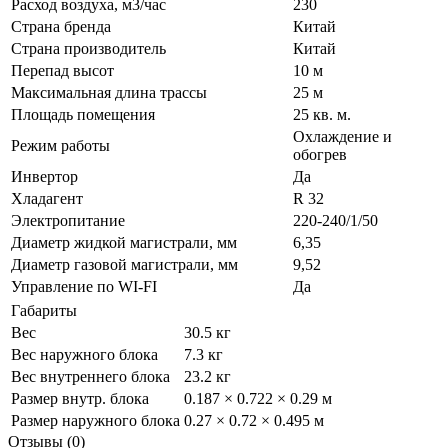
Расход воздуха, м3/час
230
Страна бренда
Китай
Страна производитель
Китай
Перепад высот
10 м
Максимальная длина трассы
25 м
Площадь помещения
25 кв. м.
Охлаждение и
Режим работы
обогрев
Инвертор
Да
Хладагент
R 32
Электропитание
220-240/1/50
Диаметр жидкой магистрали, мм
6,35
Диаметр газовой магистрали, мм
9,52
Управление по WI-FI
Да
Габариты
Вес
30.5 кг
Вес наружного блока
7.3 кг
Вес внутреннего блока
23.2 кг
Размер внутр. блока
0.187 × 0.722 × 0.29 м
Размер наружного блока
0.27 × 0.72 × 0.495 м
Отзывы (0)