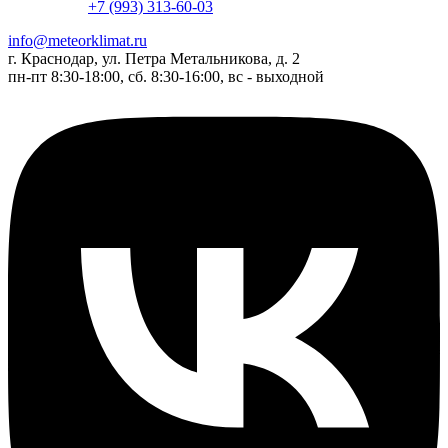
+7 (993) 313-60-03
info@meteorklimat.ru
г. Краснодар, ул. Петра Метальникова, д. 2
пн-пт 8:30-18:00, сб. 8:30-16:00, вс - выходной