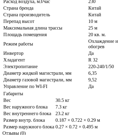
Расход воздуха, м3/час
230
Страна бренда
Китай
Страна производитель
Китай
Перепад высот
10 м
Максимальная длина трассы
25 м
Площадь помещения
20 кв. м.
Охлаждение и
Режим работы
обогрев
Инвертор
Да
Хладагент
R 32
Электропитание
220-240/1/50
Диаметр жидкой магистрали, мм
6,35
Диаметр газовой магистрали, мм
9,52
Управление по WI-FI
Да
Габариты
Вес
30.5 кг
Вес наружного блока
7.3 кг
Вес внутреннего блока
23.2 кг
Размер внутр. блока
0.187 × 0.722 × 0.29 м
Размер наружного блока
0.27 × 0.72 × 0.495 м
Отзывы (0)