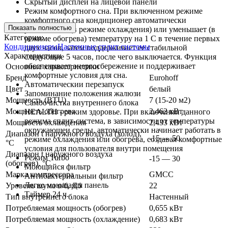
Скрытый дисплей на лицевой панели
Режим комфортного сна. При включенном режиме
комфортного сна кондиционер автоматически
Показать полностью
увеличивает (в режиме охлаждения) или уменьшает (в
Категории:
режиме обогрева) температуру на 1 С в течение первых
Кондиционеры
Настенные сплит системы
двух часов, затем поддерживает ее стабильной
Характеристики
следующие 5 часов, после чего выключается. Функция
обеспечивает энергосбережение и поддерживает
Основные характеристики
комфортные условия для сна.
Бренд
Eurohoff
Автоматическии перезапуск
Цвет
белый
Запоминание положения жалюзи
Мощность (BTU)
7 (15-20 м2)
Самоочистка внутреннего блока
Мощность обогрева
2,462 кВт
HEALTH - режим здоровье. При включении данного
режима сплит-система, в зависимости от температуры
Мощность охлаждения
2,433 кВт
окружающеи среды, автоматически начинает работать в
Диапазон t наружного воздуха (холод),
-15 — 50
режиме охлаждения или обогрева, создавая комфортные
°C
условия для пользователя внутри помещения
Диапазон t наружного воздуха
Режим Turbo
-15 — 30
(обогрев), °C
Моющийся фильтр
Марка компрессора
GMCC
Антибактериальныи фильтр
Легко моющаяся панель
Уровень шума в/б, Дб
22
Таймер 24 ч.
Тип внутреннего блока
Настенный
Потребляемая мощность (обогрев)
0,655 кВт
Потребляемая мощность (охлаждение)
0,683 кВт