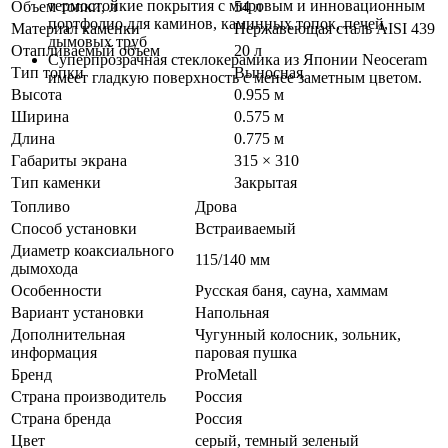
термостойкие покрытия с мировым и инновационным
Объем топки, л
54 л
портфолио для каминов, каминных топок, печей,
Материал каменки
Нержавеющая сталь AISI 439
дымовых труб
Отапливаемый объем
20 л
Суперпрозрачная стеклокерамика из Японии Neoceram
Тип топки
Выносная
имеет гладкую поверхность с менее заметным цветом.
Высота
0.955 м
Ширина
0.575 м
Длина
0.775 м
Габариты экрана
315 × 310
Тип каменки
Закрытая
Топливо
Дрова
Способ установки
Встраиваемый
Диаметр коаксиального
115/140 мм
дымохода
Особенности
Русская баня, сауна, хаммам
Вариант установки
Напольная
Дополнительная
Чугунный колосник, зольник,
информация
паровая пушка
Бренд
ProMetall
Страна производитель
Россия
Страна бренда
Россия
Цвет
серый
,
темный зеленый