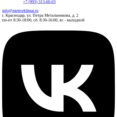
+7 (993) 313-60-03
info@meteorklimat.ru
г. Краснодар, ул. Петра Метальникова, д. 2
пн-пт 8:30-18:00, сб. 8:30-16:00, вс - выходной