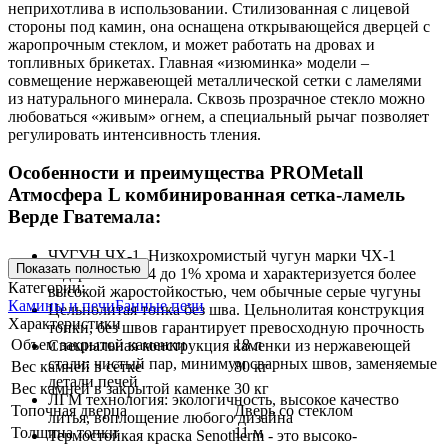
неприхотлива в использовании. Стилизованная с лицевой
стороны под камин, она оснащена открывающейся дверцей с
жаропрочным стеклом, и может работать на дровах и
топливных брикетах. Главная «изюминка» модели –
совмещение нержавеющей металлической сетки с ламелями
из натурального минерала. Сквозь прозрачное стекло можно
любоваться «живым» огнем, а специальный рычаг позволяет
регулировать интенсивность тления.
Особенности и преимущества PROMetall
Атмосфера L комбинированная сетка-ламель
Верде Гватемала:
ЧУГУН ЧХ-1. Низкохромистый чугун марки ЧХ-1
Показать полностью
содержит от 0.4 до 1% хрома и характеризуется более
Категории:
высокой жаростойкостью, чем обычные серые чугуны
Камины и печи
Банные печи
Цельнолитая топка без шва. Цельнолитая конструкция
Характеристики
топки, без швов гарантирует превосходную прочность
Объем закрытой каменки
18 л
Специальная конструкция каменки из нержавеющей
стали: чистый пар, минимум сварных швов, заменяемые
Вес камней в сетке
80 кг
детали печей
Вес камней в закрытой каменке
30 кг
ЛГМ технология: экологичность, высокое качество
Топочная дверца
Дверь со стеклом
литья, воплощение любого дизайна
Толщина топки
11 м
Термостойкая краска Senotherm - это высоко-