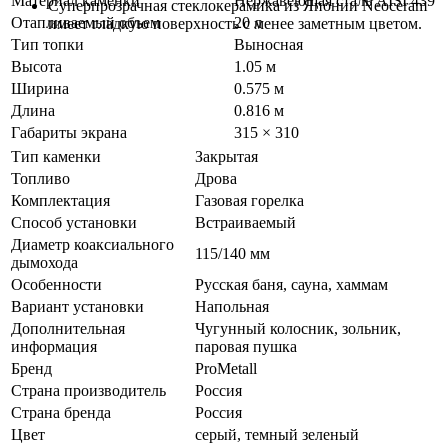
Материал каменки
Нержавеющая сталь AISI 439
Суперпрозрачная стеклокерамика из Японии Neoceram
Отапливаемый объем
20 л
имеет гладкую поверхность с менее заметным цветом.
Тип топки
Выносная
Высота
1.05 м
Ширина
0.575 м
Длина
0.816 м
Габариты экрана
315 × 310
Тип каменки
Закрытая
Топливо
Дрова
Комплектация
Газовая горелка
Способ установки
Встраиваемый
Диаметр коаксиального
115/140 мм
дымохода
Особенности
Русская баня, сауна, хаммам
Вариант установки
Напольная
Дополнительная
Чугунный колосник, зольник,
информация
паровая пушка
Бренд
ProMetall
Страна производитель
Россия
Страна бренда
Россия
Цвет
серый
,
темный зеленый