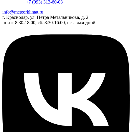
+7 (993) 313-60-03
info@meteorklimat.ru
г. Краснодар, ул. Петра Метальникова, д. 2
пн-пт 8:30-18:00, сб. 8:30-16:00, вс - выходной