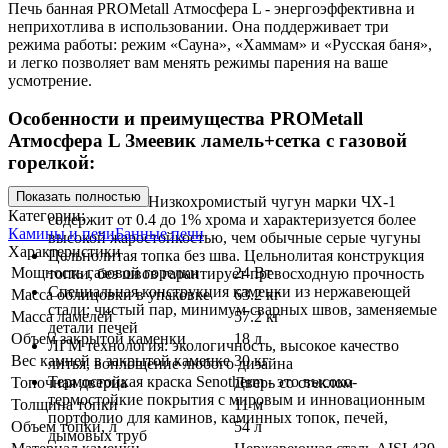
Печь банная PROMetall Атмосфера L - энергоэффективна и
неприхотлива в использовании. Она поддерживает три
режима работы: режим «Сауна», «Хаммам» и «Русская баня»,
и легко позволяет вам менять режимы парения на ваше
усмотрение.
Особенности и преимущества PROMetall
Атмосфера L Змеевик ламель+сетка с газовой
горелкой:
Показать полностью
ЧУГУН ЧХ-1. Низкохромистый чугун марки ЧХ-1
Категории:
содержит от 0.4 до 1% хрома и характеризуется более
Камины и печи
Банные печи
высокой жаростойкостью, чем обычные серые чугуны
Характеристики
Цельнолитая топка без шва. Цельнолитая конструкция
Мощность газовой горелки
24 Вт
топки, без швов гарантирует превосходную прочность
Специальная конструкция каменки из нержавеющей
Масса облицовки в упаковке
63.2 кг
стали: чистый пар, минимум сварных швов, заменяемые
Масса ламелей
57.2 кг
детали печей
Объем закрытой каменки
18 л
ЛГМ технология: экологичность, высокое качество
Вес камней в закрытой каменке
30 кг
литья, воплощение любого дизайна
Термостойкая краска Senotherm - это высоко-
Топочная дверца
Дверь со стеклом
термостойкие покрытия с мировым и инновационным
Толщина топки
11 м
портфолио для каминов, каминных топок, печей,
Объем топки, л
54 л
дымовых труб