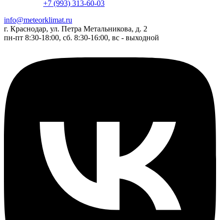
+7 (993) 313-60-03
info@meteorklimat.ru
г. Краснодар, ул. Петра Метальникова, д. 2
пн-пт 8:30-18:00, сб. 8:30-16:00, вс - выходной