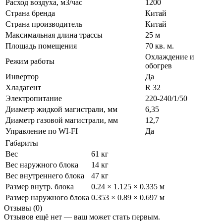
Расход воздуха, м3/час
1200
Страна бренда
Китай
Страна производитель
Китай
Максимальная длина трассы
25 м
Площадь помещения
70 кв. м.
Охлаждение и
Режим работы
обогрев
Инвертор
Да
Хладагент
R 32
Электропитание
220-240/1/50
Диаметр жидкой магистрали, мм
6,35
Диаметр газовой магистрали, мм
12,7
Управление по WI-FI
Да
Габариты
Вес
61 кг
Вес наружного блока
14 кг
Вес внутреннего блока
47 кг
Размер внутр. блока
0.24 × 1.125 × 0.335 м
Размер наружного блока
0.353 × 0.89 × 0.697 м
Отзывы (0)
Отзывов ещё нет — ваш может стать первым.