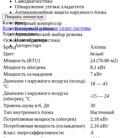
Самодиагностика
Обнаружение утечки хладагента
Антикоррозийная защита наружного блока
Показать полностью
кондиционера
Категории:
Роторный компрессор
Кондиционеры
Настенные сплит системы
Бесшумная работа
Характеристики
Автоматический выбор режима
Ночной режим
Основные характеристики
Авторестарт
Бренд
Axioma
Цвет
белый
Мощность (BTU)
24 (70-80 м2)
Мощность обогрева
8,1 кВт
Мощность охлаждения
7 кВт
Диапазон t наружного воздуха (холод),
18 — 43
°C
Диапазон t наружного воздуха
-15 — 24
(обогрев), °C
Уровень шума в/б, Дб
30
Тип внутреннего блока
Настенный
Потребляемая мощность (обогрев)
2,18 кВт
Потребляемая мощность (охлаждение)
2,16 кВт
Класс энергоэффективности
A