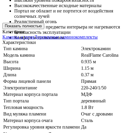
Высокий уровень пожаробезопасности
Высококачественные исходные материалы
Портал не облазит и не портится от воздействия
солнечных лучей
Реалистичный огонь
Показать полностью
Рядом стоящие предметы интерьера не нагреваются
Категории:
Безопасность эксплуатации
Камины и печи
Деревянные каминокомплекты
Комфорт использования.
Характеристики
Тип камина
Электрокамин
Модель камина
RealFlame Carolina
Высота
0.935 м
Ширина
1.15 м
Длина
0.37 м
Форма лицевой панели
Прямая
Электропитание
220-240/1/50
Материал корпуса портала
МДФ
Тип портала
деревянный
Тепловая мощность
1.8 Вт
Вид муляжа пламени
Очаг с дровами
Материал корпуса очага
Сталь
Регулировка уровня яркости пламени
Да