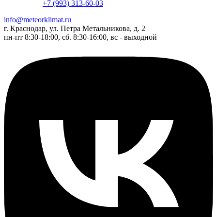
+7 (993) 313-60-03
info@meteorklimat.ru
г. Краснодар, ул. Петра Метальникова, д. 2
пн-пт 8:30-18:00, сб. 8:30-16:00, вс - выходной