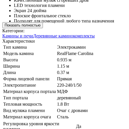
Качественный муляж сгоревших дров
LED технология пламени
Экран 24 дюйма
Плоское фронтальное стекло
Подходят для помещений любого типа назначения
Показать полностью
Категории:
Камины и печи
Деревянные каминокомплекты
Характеристики
Тип камина
Электрокамин
Модель камина
RealFlame Carolina
Высота
0.935 м
Ширина
1.15 м
Длина
0.37 м
Форма лицевой панели
Прямая
Электропитание
220-240/1/50
Материал корпуса портала
МДФ
Тип портала
деревянный
Тепловая мощность
1.8 Вт
Вид муляжа пламени
Очаг с дровами
Материал корпуса очага
Сталь
Регулировка уровня яркости
Да
пламени