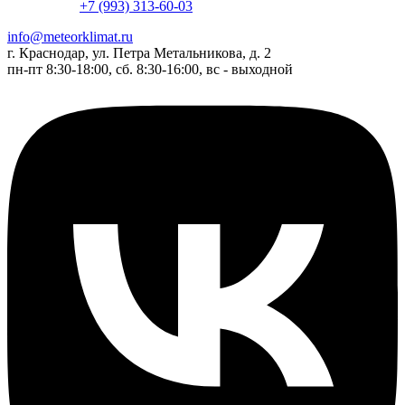
+7 (993) 313-60-03
info@meteorklimat.ru
г. Краснодар, ул. Петра Метальникова, д. 2
пн-пт 8:30-18:00, сб. 8:30-16:00, вс - выходной