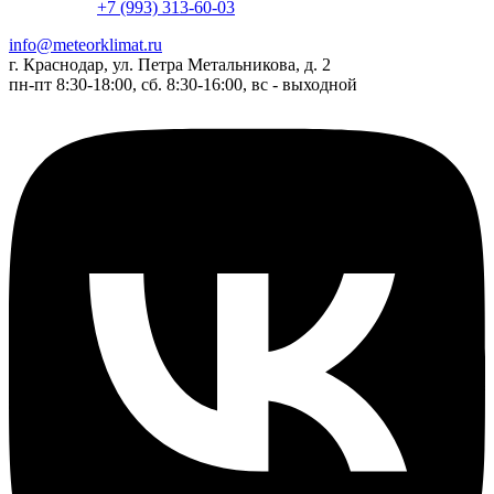
+7 (993) 313-60-03
info@meteorklimat.ru
г. Краснодар, ул. Петра Метальникова, д. 2
пн-пт 8:30-18:00, сб. 8:30-16:00, вс - выходной