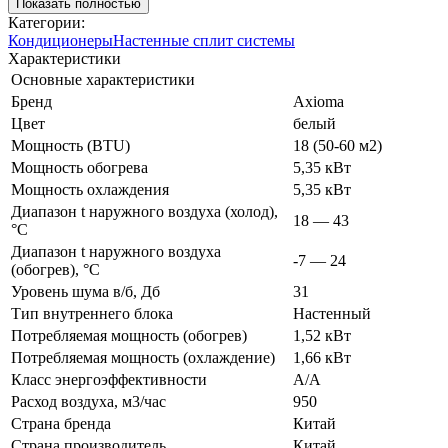
Показать полностью
Категории:
Кондиционеры
Настенные сплит системы
Характеристики
Основные характеристики
Бренд
Axioma
Цвет
белый
Мощность (BTU)
18 (50-60 м2)
Мощность обогрева
5,35 кВт
Мощность охлаждения
5,35 кВт
Диапазон t наружного воздуха (холод),
18 — 43
°C
Диапазон t наружного воздуха
-7 — 24
(обогрев), °C
Уровень шума в/б, Дб
31
Тип внутреннего блока
Настенный
Потребляемая мощность (обогрев)
1,52 кВт
Потребляемая мощность (охлаждение)
1,66 кВт
Класс энергоэффективности
A/A
Расход воздуха, м3/час
950
Страна бренда
Китай
Страна производитель
Китай