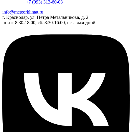
+7 (993) 313-60-03
info@meteorklimat.ru
г. Краснодар, ул. Петра Метальникова, д. 2
пн-пт 8:30-18:00, сб. 8:30-16:00, вс - выходной