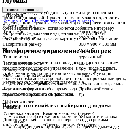
глубина
Показать полностью
Очаг Eugene создает убедительную имитацию горения с
Категории:
приятной динамикой. Яркость пламени можно подстроить
Камины и печи
Деревянные каминокомплекты
под ситуацию: сделать свет мягким для вечернего отдыха или
Характеристики
более выразительным, когда хочется добавить интерьеру
Тип камина
Электрокамин
настроения. Зеркальная внутренняя часть усиливает
Электропитание
220-240/1/50
ощущение глубины и делает картину огня более объемной.
Габаритный размер
860 × 980 × 330 мм
Комфортное управление и обогрев
Материал корпуса портала
МДФ
Тип портала
деревянный
Электрокамин рассчитан на повседневное использование:
Тепловая мощность
1.5 Вт
предусмотрено удобное управление, в том числе с пульта,
Вид муляжа пламени
Очаг с дровами
чтобы менять настройки не вставая с дивана. Функция
Материал корпуса очага
Сталь
обогрева помогает быстро добавить тепла в прохладный день,
Регулировка уровня яркости пламени
Да
а в декоративном режиме можно включать «огонь» отдельно
Технология пламени
Optiflame
— для атмосферы в любое время года. Для спокойствия
предусмотрена защита от перегрева.
Пульт дистанционного управления
Да
Эффект живого
Да
Почему этот комплект выбирают для дома
пламени
Установка камина
Каминокомплект (дерево)
создает эффект живого пламени без копоти и запаха
Дополнительная
защита от перегрева, два режима
дыма;
информация
обогрева; режим без обогрева
подходит для квартиры и дома, не требует дымохода;