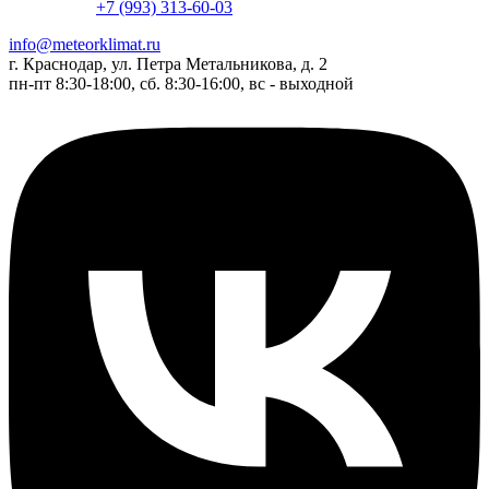
+7 (993) 313-60-03
info@meteorklimat.ru
г. Краснодар, ул. Петра Метальникова, д. 2
пн-пт 8:30-18:00, сб. 8:30-16:00, вс - выходной