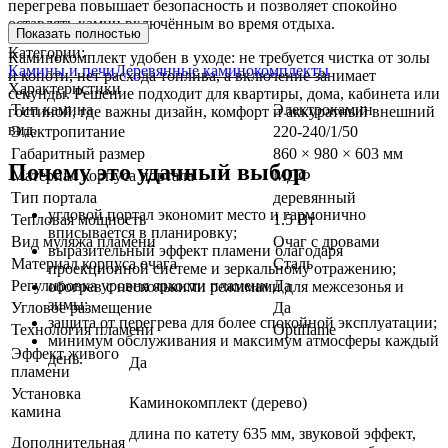
перегрева повышает безопасность и позволяет спокойно
оставлять камин включённым во время отдыха.
Показать полностью
Категории:
Каминокомплект удобен в уходе: не требуется чистка от золы
Камины и печи
Деревянные каминокомплекты
и копоти, нет расхода топлива, а включение занимает
Характеристики
секунды. Решение подходит для квартиры, дома, кабинета или
Тип камина
Электрокамин
гостиной, где важны дизайн, комфорт и аккуратный внешний
вид.
Электропитание
220-240/1/50
Габаритный размер
860 × 980 × 603 мм
Почему это удачный выбор
Материал корпуса портала
МДФ
Тип портала
деревянный
угловой портал экономит место и гармонично
Тепловая мощность
1.5 Вт
вписывается в планировку;
Вид муляжа пламени
Очаг с дровами
выразительный эффект пламени благодаря
Материал корпуса очага
Сталь
проекционной системе и зеркальному отражению;
Регулировка уровня яркости пламени
Да
обогрев с несколькими режимами для межсезонья и
зимы;
Угловое размещение
Да
защита от перегрева для более спокойной эксплуатации;
Технология пламени
Optiflame
минимум обслуживания и максимум атмосферы каждый
Эффект живого
день.
Да
пламени
Установка
Каминокомплект (дерево)
камина
длина по катету 635 мм, звуковой эффект,
Дополнительная