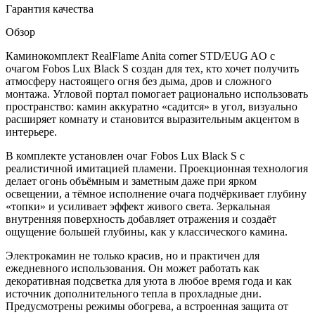
Гарантия качества
Обзор
Каминокомплект RealFlame Anita corner STD/EUG AO с
очагом Fobos Lux Black S создан для тех, кто хочет получить
атмосферу настоящего огня без дыма, дров и сложного
монтажа. Угловой портал помогает рационально использовать
пространство: камин аккуратно «садится» в угол, визуально
расширяет комнату и становится выразительным акцентом в
интерьере.
В комплекте установлен очаг Fobos Lux Black S с
реалистичной имитацией пламени. Проекционная технология
делает огонь объёмным и заметным даже при ярком
освещении, а тёмное исполнение очага подчёркивает глубину
«топки» и усиливает эффект живого света. Зеркальная
внутренняя поверхность добавляет отражения и создаёт
ощущение большей глубины, как у классического камина.
Электрокамин не только красив, но и практичен для
ежедневного использования. Он может работать как
декоративная подсветка для уюта в любое время года и как
источник дополнительного тепла в прохладные дни.
Предусмотрены режимы обогрева, а встроенная защита от