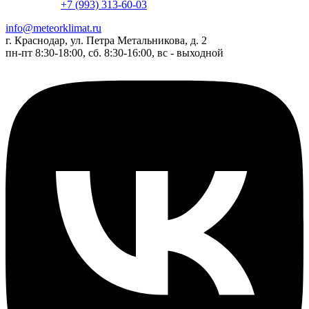
+7 (993) 313-60-03
info@meteorklimat.ru
г. Краснодар, ул. Петра Метальникова, д. 2
пн-пт 8:30-18:00, сб. 8:30-16:00, вс - выходной