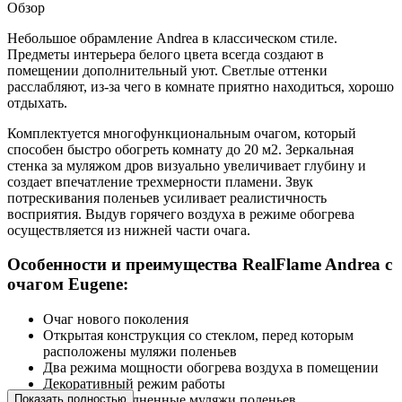
Обзор
Небольшое обрамление Andrea в классическом стиле.
Предметы интерьера белого цвета всегда создают в
помещении дополнительный уют. Светлые оттенки
расслабляют, из-за чего в комнате приятно находиться, хорошо
отдыхать.
Комплектуется многофункциональным очагом, который
способен быстро обогреть комнату до 20 м2. Зеркальная
стенка за муляжом дров визуально увеличивает глубину и
создает впечатление трехмерности пламени. Звук
потрескивания поленьев усиливает реалистичность
восприятия. Выдув горячего воздуха в режиме обогрева
осуществляется из нижней части очага.
Особенности и преимущества RealFlame Andrea с
очагом Eugene:
Очаг нового поколения
Открытая конструкция со стеклом, перед которым
расположены муляжи поленьев
Два режима мощности обогрева воздуха в помещении
Декоративный режим работы
Показать полностью
Искусно выполненные муляжи поленьев