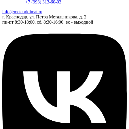
+7 (993) 313-60-03
info@meteorklimat.ru
г. Краснодар, ул. Петра Метальникова, д. 2
пн-пт 8:30-18:00, сб. 8:30-16:00, вс - выходной