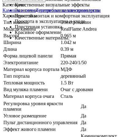
Категории:
Качественные визуальные эффекты
Камины и печи
Деревянные каминокомплекты
Экономное потребление электроэнергии
Характеристики
Простой монтаж и комфортная эксплуатация
Простота в эксплуатации и уходе
Тип камина
Электрокамин
Пристенная установка
Модель камина
RealFlame Andrea
Красивое оформление
Высота
0.965 м
Качественные материалы.
Ширина
1.042 м
Длина
0.39 м
Форма лицевой панели
Прямая
Электропитание
220-240/1/50
Материал корпуса портала
МДФ
Тип портала
деревянный
Тепловая мощность
1.5 Вт
Вид муляжа пламени
Очаг с дровами
Материал корпуса очага
Сталь
Регулировка уровня яркости
Да
пламени
Угловое размещение
Да
Пульт дистанционного управления
Да
Эффект живого пламени
Да
Каминокомплект