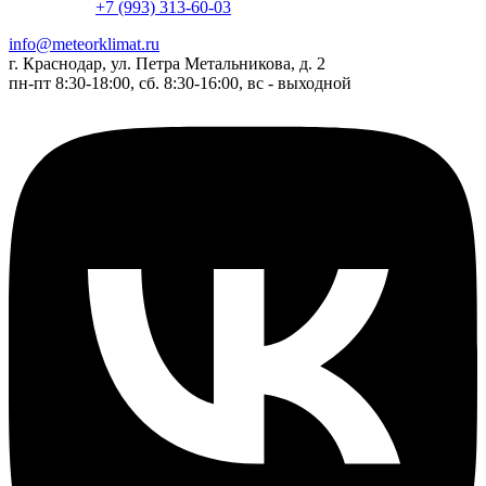
+7 (993) 313-60-03
info@meteorklimat.ru
г. Краснодар, ул. Петра Метальникова, д. 2
пн-пт 8:30-18:00, сб. 8:30-16:00, вс - выходной