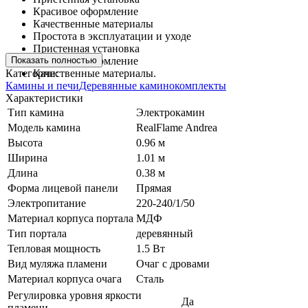
Красивое оформление
Качественные материалы
Простота в эксплуатации и уходе
Пристенная установка
Показать полностью
Красивое оформление
Категории:
Качественные материалы.
Камины и печи
Деревянные каминокомплекты
Характеристики
Тип камина
Электрокамин
Модель камина
RealFlame Andrea
Высота
0.96 м
Ширина
1.01 м
Длина
0.38 м
Форма лицевой панели
Прямая
Электропитание
220-240/1/50
Материал корпуса портала
МДФ
Тип портала
деревянный
Тепловая мощность
1.5 Вт
Вид муляжа пламени
Очаг с дровами
Материал корпуса очага
Сталь
Регулировка уровня яркости
Да
пламени