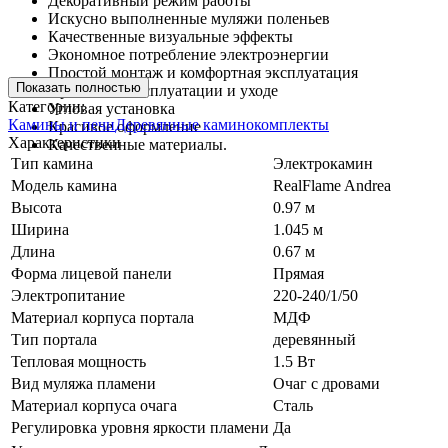
Декоративный режим работы
Искусно выполненные муляжи поленьев
Качественные визуальные эффекты
Экономное потребление электроэнергии
Простой монтаж и комфортная эксплуатация
Показать полностью
Простота в эксплуатации и уходе
Категории:
Угловая установка
Камины и печи
Деревянные каминокомплекты
Красивое оформление
Характеристики
Качественные материалы.
Тип камина
Электрокамин
Модель камина
RealFlame Andrea
Высота
0.97 м
Ширина
1.045 м
Длина
0.67 м
Форма лицевой панели
Прямая
Электропитание
220-240/1/50
Материал корпуса портала
МДФ
Тип портала
деревянный
Тепловая мощность
1.5 Вт
Вид муляжа пламени
Очаг с дровами
Материал корпуса очага
Сталь
Регулировка уровня яркости пламени
Да