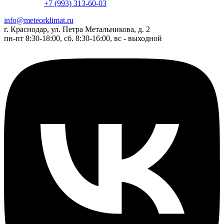
+7 (993) 313-60-03
info@meteorklimat.ru
г. Краснодар, ул. Петра Метальникова, д. 2
пн-пт 8:30-18:00, сб. 8:30-16:00, вс - выходной