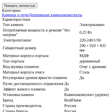
Показать полностью
Категории:
Камины и печи
Деревянные каминокомплекты
Характеристики
Тип камина
Электрокамин
Потребляемая мощность в режиме "без
0.25 Вт
нагрева"
Электропитание
220-240/1/50
290 × 920 × 835
Габаритный размер
мм
Материал корпуса портала
МДФ
Тип портала
деревянный
Вид муляжа пламени
Очаг с дровами
Материал корпуса очага
Сталь
Регулировка уровня яркости пламени
Да
Пульт дистанционного управления
Да
Эффект живого пламени
Да
Установка камина
Каминокомплект (дерево)
Бренд
RealFlame
Страна производитель
Россия
Страна бренда
Россия