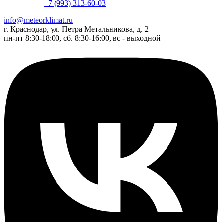
+7 (993) 313-60-03
info@meteorklimat.ru
г. Краснодар, ул. Петра Метальникова, д. 2
пн-пт 8:30-18:00, сб. 8:30-16:00, вс - выходной