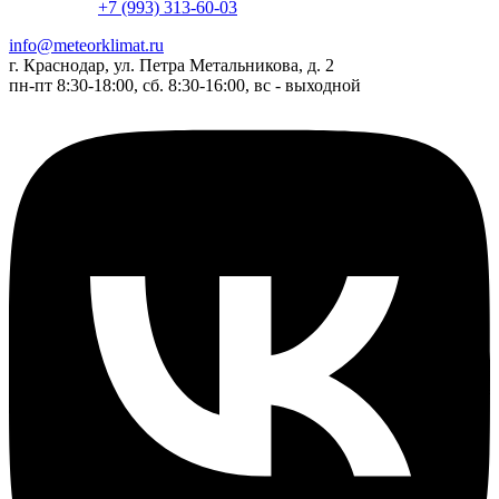
+7 (993) 313-60-03
info@meteorklimat.ru
г. Краснодар, ул. Петра Метальникова, д. 2
пн-пт 8:30-18:00, сб. 8:30-16:00, вс - выходной