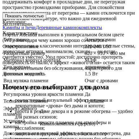
поддерживать комфорт в прохладные дни, не перегружая
пространство громоздкими приборами. Для спокойствия
предусмотрена защита от перегрева — камин отключится при
Показать полностью
критической температуре, что важно для ежедневной
Категории:
эксплуатации.
Камины и печи
Деревянные каминокомплекты
Характеристики
Портал Adelaida выполнен в универсальном белом цвете
Тип камина
Электрокамин
(WT), благодаря чему камин хорошо сочетается с
современными и классическими интерьерами: светлые стены,
Электропитание
220-240/1/50
древесные оттенки, минимализм, сканди — он везде
Габаритный размер
820 × 910 × 400 мм
смотрится уместно. Уход простой: достаточно протереть
Материал корпуса портала
МДФ
поверхность от пыли, а эффект «живого огня» остается таким
Тип портала
деревянный
же выразительным без обслуживания, характерного для
дровяных моделей.
Тепловая мощность
1.5 Вт
Вид муляжа пламени
Очаг с дровами
Почему его выбирают для дома
Материал корпуса очага
Сталь
Регулировка уровня яркости пламени
Да
реалистичный визуальный эффект пламени и
Технология пламени
Optiflame
декоративные «дрова» без дыма и копоти;
Эффект живого
работа в режиме декора и в режиме обогрева — удобно
Да
пламени
для разных сезонов;
Установка
настройка яркости пламени для атмосферы и
Каминокомплект (дерево)
камина
расслабления;
Дополнительная
звуковой эффект, защита от перегрева, два
защита от перегрева для более безопасного
информация
режима обогрева; режим без обогрева