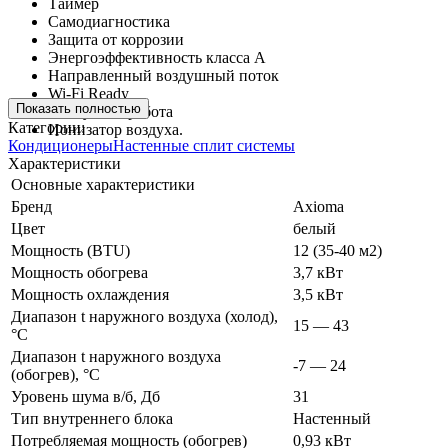
Таймер
Самодиагностика
Защита от коррозии
Энергоэффективность класса А
Направленный воздушный поток
Wi-Fi Ready
Показать полностью
Бесшумная работа
Категории:
Ионизатор воздуха.
Кондиционеры
Настенные сплит системы
Характеристики
Основные характеристики
Бренд
Axioma
Цвет
белый
Мощность (BTU)
12 (35-40 м2)
Мощность обогрева
3,7 кВт
Мощность охлаждения
3,5 кВт
Диапазон t наружного воздуха (холод),
15 — 43
°C
Диапазон t наружного воздуха
-7 — 24
(обогрев), °C
Уровень шума в/б, Дб
31
Тип внутреннего блока
Настенный
Потребляемая мощность (обогрев)
0,93 кВт