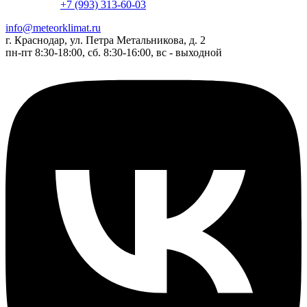
+7 (993) 313-60-03
info@meteorklimat.ru
г. Краснодар, ул. Петра Метальникова, д. 2
пн-пт 8:30-18:00, сб. 8:30-16:00, вс - выходной