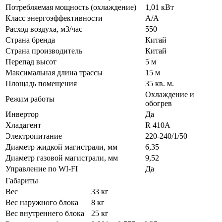
Потребляемая мощность (охлаждение)
1,01 кВт
Класс энергоэффективности
A/A
Расход воздуха, м3/час
550
Страна бренда
Китай
Страна производитель
Китай
Перепад высот
5 м
Максимальная длина трассы
15 м
Площадь помещения
35 кв. м.
Охлаждение и
Режим работы
обогрев
Инвертор
Да
Хладагент
R 410A
Электропитание
220-240/1/50
Диаметр жидкой магистрали, мм
6,35
Диаметр газовой магистрали, мм
9,52
Управление по WI-FI
Да
Габариты
Вес
33 кг
Вес наружного блока
8 кг
Вес внутреннего блока
25 кг