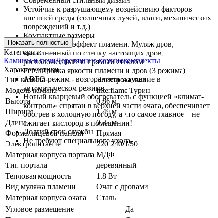
Современный стильный дизайн
Устойчив к разрушающему воздействию факторов
внешней среды (солнечных лучей, влаги, механических
повреждений и т.д.)
Компактные размеры
Показать полностью
Потрясающий эффект пламени. Муляж дров,
Категории:
выполненный по слепку настоящих дров,
Камины и печи
Деревянные каминокомплекты
расположенный за прямым стеклом
Характеристики
Регулировка яркости пламени и дров (3 режима)
АВТО-режим - возгорание и затухание в
Тип камина
Электрокамин
автоматическом режиме
Модель камина
Interflame Турин
Новый кварцевый обогреватель с функцией «климат-
Высота
0.86 м
контроль» спрятан в верхней части очага, обеспечивает
Ширина
1.49 м
обогрев в холодную погоду, а что самое главное – не
Длина
0.33 м
сжигает кислород в помещении!
Долгий срок службы
Форма лицевой панели
Прямая
Не требуют специального ухода.
Электропитание
220-240/1/50
Материал корпуса портала
МДФ
Тип портала
деревянный
Тепловая мощность
1.8 Вт
Вид муляжа пламени
Очаг с дровами
Материал корпуса очага
Сталь
Угловое размещение
Да