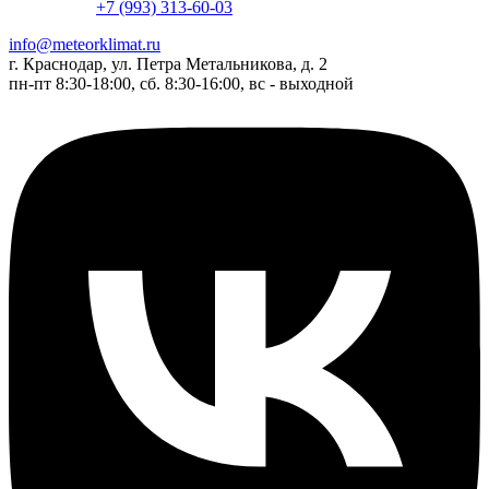
+7 (993) 313-60-03
info@meteorklimat.ru
г. Краснодар, ул. Петра Метальникова, д. 2
пн-пт 8:30-18:00, сб. 8:30-16:00, вс - выходной