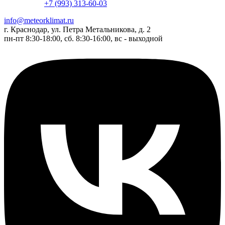
+7 (993) 313-60-03
info@meteorklimat.ru
г. Краснодар, ул. Петра Метальникова, д. 2
пн-пт 8:30-18:00, сб. 8:30-16:00, вс - выходной