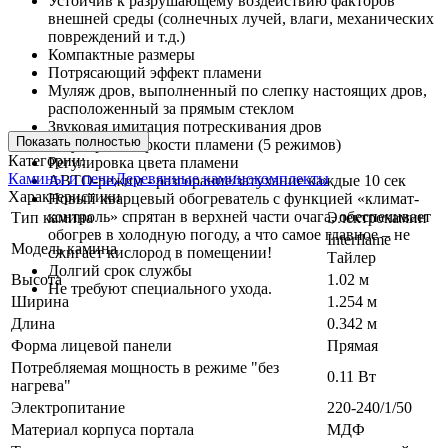
Устойчив к разрушающему воздействию факторов
внешней среды (солнечных лучей, влаги, механических
повреждений и т.д.)
Компактные размеры
Потрясающий эффект пламени
Муляж дров, выполненный по слепку настоящих дров,
расположенный за прямым стеклом
Звуковая имитация потрескивания дров
Показать полностью
Регулировка яркости пламени (5 режимов)
Категории:
Регулировка цвета пламени
Камины и печи
Деревянные каминокомплекты
АВТО-режим - разгорание/затухание каждые 10 сек
Характеристики
Новый кварцевый обогреватель с функцией «климат-
контроль» спрятан в верхней части очага, обеспечивает
Тип камина
Электрокамин
обогрев в холодную погоду, а что самое главное – не
Interflame
Модель камина
сжигает кислород в помещении!
Тайлер
Долгий срок службы
Высота
1.02 м
Не требуют специального ухода.
Ширина
1.254 м
Длина
0.342 м
Форма лицевой панели
Прямая
Потребляемая мощность в режиме "без
0.11 Вт
нагрева"
Электропитание
220-240/1/50
Материал корпуса портала
МДФ