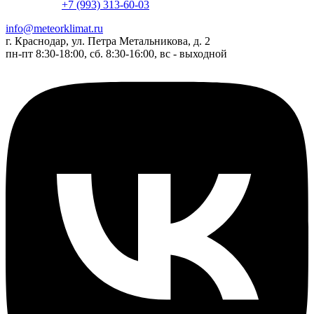
+7 (993) 313-60-03
info@meteorklimat.ru
г. Краснодар, ул. Петра Метальникова, д. 2
пн-пт 8:30-18:00, сб. 8:30-16:00, вс - выходной