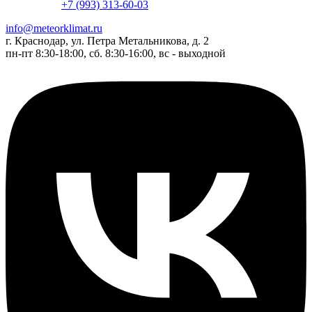
+7 (993) 313-60-03
info@meteorklimat.ru
г. Краснодар, ул. Петра Метальникова, д. 2
пн-пт 8:30-18:00, сб. 8:30-16:00, вс - выходной