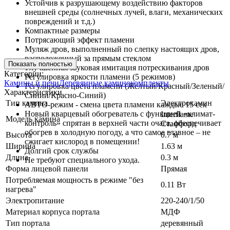
Устойчив к разрушающему воздействию факторов
внешней среды (солнечных лучей, влаги, механических
повреждений и т.д.)
Компактные размеры
Потрясающий эффект пламени
Муляж дров, выполненный по слепку настоящих дров,
расположенный за прямым стеклом
Показать полностью
Улучшенная звуковая имитация потрескивания дров
Категории:
Регулировка яркости пламени (5 режимов)
Камины и печи
Деревянные каминокомплекты
Регулировка цвета пламени (Жёлтый/Красный/Зеленый/
Характеристики
Синий/Красно-Синий)
Тип камина
Электрокамин
АВТО-режим - смена цвета пламени каждые 15 сек
Новый кварцевый обогреватель с функцией «климат-
Interflame
Модель камина
контроль» спрятан в верхней части очага, обеспечивает
Стаффорд
обогрев в холодную погоду, а что самое главное – не
Высота
0.7 м
сжигает кислород в помещении!
Ширина
1.63 м
Долгий срок службы
Длина
0.3 м
Не требуют специального ухода.
Форма лицевой панели
Прямая
Потребляемая мощность в режиме "без
0.11 Вт
нагрева"
Электропитание
220-240/1/50
Материал корпуса портала
МДФ
Тип портала
деревянный