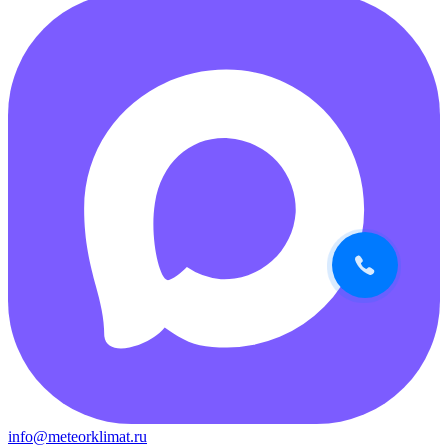
info@meteorklimat.ru