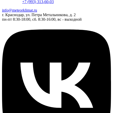
+7 (993) 313-60-03
info@meteorklimat.ru
г. Краснодар, ул. Петра Метальникова, д. 2
пн-пт 8:30-18:00, сб. 8:30-16:00, вс - выходной