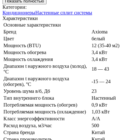
Показать полностью
Категории:
Кондиционеры
Настенные сплит системы
Характеристики
Основные характеристики
Бренд
Axioma
Цвет
белый
Мощность (BTU)
12 (35-40 м2)
Мощность обогрева
3,4 кВт
Мощность охлаждения
3,4 кВт
Диапазон t наружного воздуха (холод),
18 — 43
°C
Диапазон t наружного воздуха
-15 — 24
(обогрев), °C
Уровень шума в/б, Дб
23
Тип внутреннего блока
Настенный
Потребляемая мощность (обогрев)
0,9 кВт
Потребляемая мощность (охлаждение)
1,03 кВт
Класс энергоэффективности
A/A
Расход воздуха, м3/час
500
Страна бренда
Китай
Страна производитель
Китай