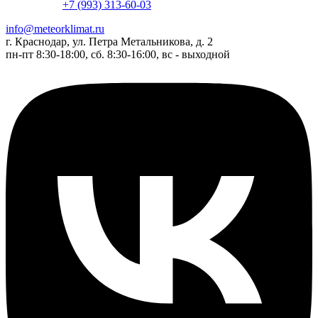
+7 (993) 313-60-03
info@meteorklimat.ru
г. Краснодар, ул. Петра Метальникова, д. 2
пн-пт 8:30-18:00, сб. 8:30-16:00, вс - выходной