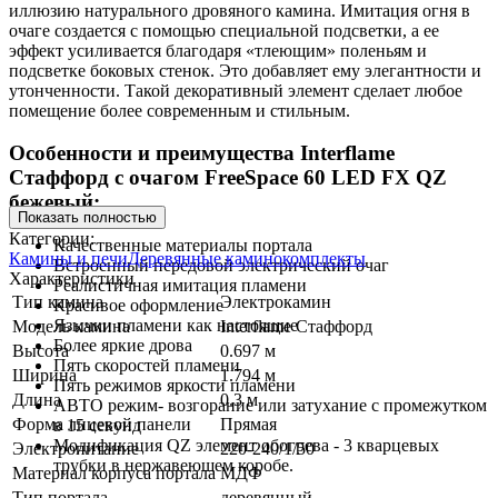
иллюзию натурального дровяного камина. Имитация огня в
очаге создается с помощью специальной подсветки, а ее
эффект усиливается благодаря «тлеющим» поленьям и
подсветке боковых стенок. Это добавляет ему элегантности и
утонченности. Такой декоративный элемент сделает любое
помещение более современным и стильным.
Особенности и преимущества Interflame
Стаффорд с очагом FreeSpace 60 LED FX QZ
бежевый:
Показать полностью
Категории:
Качественные материалы портала
Камины и печи
Деревянные каминокомплекты
Встроенный передовой электрический очаг
Характеристики
Реалистичная имитация пламени
Тип камина
Электрокамин
Красивое оформление
Язычки пламени как настоящие
Модель камина
Interflame Стаффорд
Более яркие дрова
Высота
0.697 м
Пять скоростей пламени
Ширина
1.794 м
Пять режимов яркости пламени
Длина
0.3 м
АВТО режим- возгорание или затухание с промежутком
Форма лицевой панели
Прямая
в 15 секунд
Модификация QZ элемент обогрева - 3 кварцевых
Электропитание
220-240/1/50
трубки в нержавеющем коробе.
Материал корпуса портала
МДФ
Тип портала
деревянный