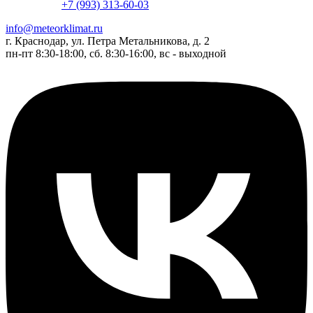
+7 (993) 313-60-03
info@meteorklimat.ru
г. Краснодар, ул. Петра Метальникова, д. 2
пн-пт 8:30-18:00, сб. 8:30-16:00, вс - выходной