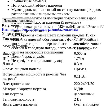
Компактные размеры
Потрясающий эффект пламени
Муляж дров, выполненный по слепку настоящих дров,
расположенный за прямым стеклом
Улучшенная звуковая имитация потрескивания дров
Показать полностью
Регулировка яркости пламени (5 режимов)
Категории:
Регулировка цвета пламени (Жёлтый/Красный/Зеленый/
Камины и печи
Деревянные каминокомплекты
Синий/Красно-Синий)
Характеристики
АВТО-режим - смена цвета пламени каждые 15 сек
Тип камина
Электрокамин
Новый кварцевый обогреватель с функцией «климат-
контроль» спрятан в верхней части очага, обеспечивает
Interflame
Модель камина
обогрев в холодную погоду, а что самое главное – не
Стаффорд
сжигает кислород в помещении!
Высота
0.665 м
Долгий срок службы
Ширина
1.75 м
Не требуют специального ухода.
Длина
0.3 м
Форма лицевой панели
Прямая
Потребляемая мощность в режиме "без
0.11 Вт
нагрева"
Электропитание
220-240/1/50
Материал корпуса портала
МДФ
Тип портала
деревянный
Тепловая мощность
2 Вт
Вид муляжа пламени
Очаг с дровами