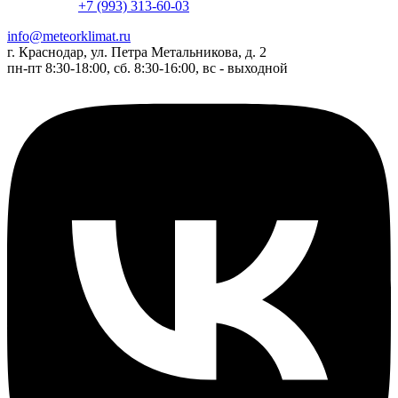
+7 (993) 313-60-03
info@meteorklimat.ru
г. Краснодар, ул. Петра Метальникова, д. 2
пн-пт 8:30-18:00, сб. 8:30-16:00, вс - выходной