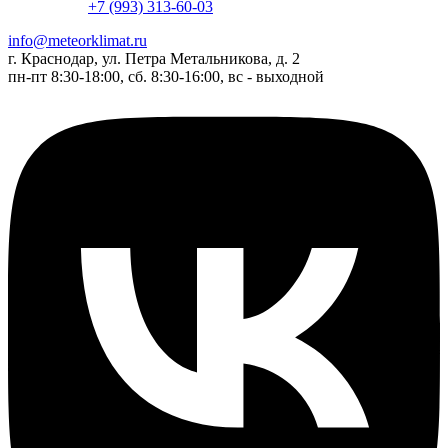
+7 (993) 313-60-03
info@meteorklimat.ru
г. Краснодар, ул. Петра Метальникова, д. 2
пн-пт 8:30-18:00, сб. 8:30-16:00, вс - выходной