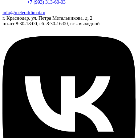
+7 (993) 313-60-03
info@meteorklimat.ru
г. Краснодар, ул. Петра Метальникова, д. 2
пн-пт 8:30-18:00, сб. 8:30-16:00, вс - выходной