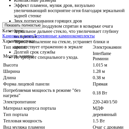
Компактные размеры
Эффект пламени, муляж дров, визуально
увеличивающий восприятие огня благодаря зеркальной
задней стенке
Звук потрескивания горящих дров
Показать полностью
Нагреватель с поддувом спрятан в козырьке очага
Категории:
Зеркальное дальнее стекло, что увеличивает глубину
Камины и печи
Деревянные каминокомплекты
восприятия
Характеристики
Чёрное напыление на стекле, устраняет блики и
препятствует отражению в зеркале
Тип камина
Электрокамин
Долгий срок службы
Interflame
Модель камина
Не требуют специального ухода.
Римини
Высота
1.015 м
Ширина
1.28 м
Длина
0.38 м
Форма лицевой панели
Прямая
Потребляемая мощность в режиме "без
0.18 Вт
нагрева"
Электропитание
220-240/1/50
Материал корпуса портала
МДФ
Тип портала
деревянный
Тепловая мощность
1.5 Вт
Вид муляжа пламени
Очаг с дровами