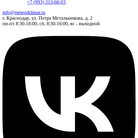
+7 (993) 313-60-03
info@meteorklimat.ru
г. Краснодар, ул. Петра Метальникова, д. 2
пн-пт 8:30-18:00, сб. 8:30-16:00, вс - выходной