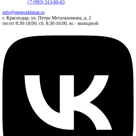
+7 (993) 313-60-03
info@meteorklimat.ru
г. Краснодар, ул. Петра Метальникова, д. 2
пн-пт 8:30-18:00, сб. 8:30-16:00, вс - выходной