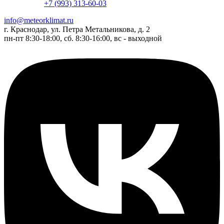
+7 (993) 313-60-03
info@meteorklimat.ru
г. Краснодар, ул. Петра Метальникова, д. 2
пн-пт 8:30-18:00, сб. 8:30-16:00, вс - выходной