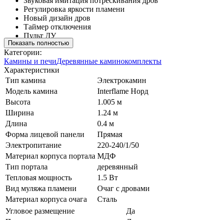
Звуковая имитация потрескивания дров
Регулировка яркости пламени
Новый дизайн дров
Таймер отключения
Пульт ДУ
Показать полностью
Категории:
Камины и печи
Деревянные каминокомплекты
Характеристики
Тип камина
Электрокамин
Модель камина
Interflame Норд
Высота
1.005 м
Ширина
1.24 м
Длина
0.4 м
Форма лицевой панели
Прямая
Электропитание
220-240/1/50
Материал корпуса портала
МДФ
Тип портала
деревянный
Тепловая мощность
1.5 Вт
Вид муляжа пламени
Очаг с дровами
Материал корпуса очага
Сталь
Угловое размещение
Да