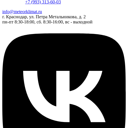
+7 (993) 313-60-03
info@meteorklimat.ru
г. Краснодар, ул. Петра Метальникова, д. 2
пн-пт 8:30-18:00, сб. 8:30-16:00, вс - выходной