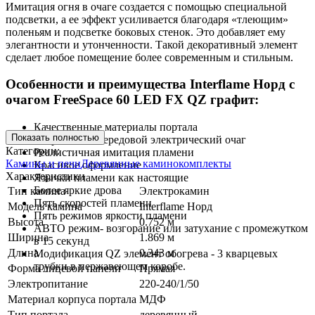
Имитация огня в очаге создается с помощью специальной
подсветки, а ее эффект усиливается благодаря «тлеющим»
поленьям и подсветке боковых стенок. Это добавляет ему
элегантности и утонченности. Такой декоративный элемент
сделает любое помещение более современным и стильным.
Особенности и преимущества Interflame Норд с
очагом FreeSpace 60 LED FX QZ графит:
Качественные материалы портала
Показать полностью
Встроенный передовой электрический очаг
Категории:
Реалистичная имитация пламени
Камины и печи
Деревянные каминокомплекты
Красивое оформление
Характеристики
Язычки пламени как настоящие
Более яркие дрова
Тип камина
Электрокамин
Пять скоростей пламени
Модель камина
Interflame Норд
Пять режимов яркости пламени
Высота
0.752 м
АВТО режим- возгорание или затухание с промежутком
Ширина
1.869 м
в 15 секунд
Длина
0.343 м
Модификация QZ элемент обогрева - 3 кварцевых
трубки в нержавеющем коробе.
Форма лицевой панели
Прямая
Электропитание
220-240/1/50
Материал корпуса портала
МДФ
Тип портала
деревянный