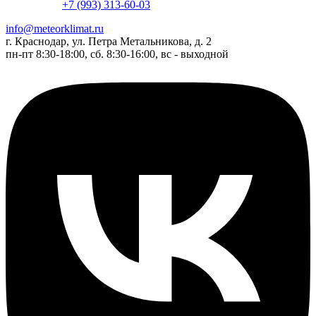
+7 (993) 313-60-03
info@meteorklimat.ru
г. Краснодар, ул. Петра Метальникова, д. 2
пн-пт 8:30-18:00, сб. 8:30-16:00, вс - выходной