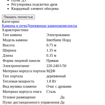
Пульт ДУ
Регулировка подсветки дров
Кварцевый элемент обогрева
Показать полностью
Категории:
Камины и печи
Деревянные каминокомплекты
Характеристики
Тип камина
Электрокамин
Модель камина
Interflame Норд
Высота
0.75 м
Ширина
1.35 м
Длина
0.35 м
Форма лицевой панели
Прямая
Электропитание
220-240/1/50
Материал корпуса портала
МДФ
Тип портала
деревянный
Тепловая мощность
1.8 Вт
Вид муляжа пламени
Очаг с дровами
Материал корпуса очага
Сталь
Угловое размещение
Да
Пульт дистанционного управления
Да