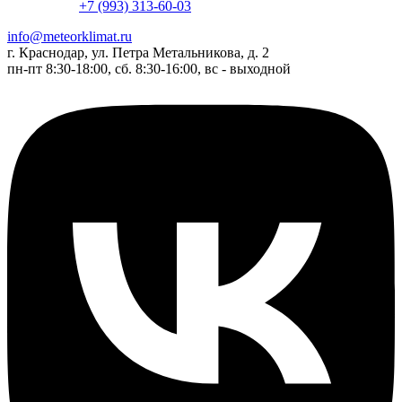
+7 (993) 313-60-03
info@meteorklimat.ru
г. Краснодар, ул. Петра Метальникова, д. 2
пн-пт 8:30-18:00, сб. 8:30-16:00, вс - выходной