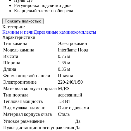
Пульт ДУ
Регулировка подсветки дров
Кварцевый элемент обогрева
Показать полностью
Категории:
Камины и печи
Деревянные каминокомплекты
Характеристики
Тип камина
Электрокамин
Модель камина
Interflame Норд
Высота
0.75 м
Ширина
1.35 м
Длина
0.35 м
Форма лицевой панели
Прямая
Электропитание
220-240/1/50
Материал корпуса портала
МДФ
Тип портала
деревянный
Тепловая мощность
1.8 Вт
Вид муляжа пламени
Очаг с дровами
Материал корпуса очага
Сталь
Угловое размещение
Да
Пульт дистанционного управления
Да