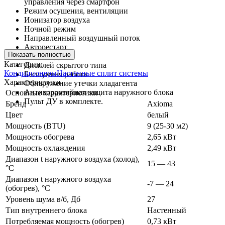
управления через смартфон
Режим осушения, вентиляции
Ионизатор воздуха
Ночной режим
Направленный воздушный поток
Авторестарт
Показать полностью
Режим Турбо
Категории:
Дисплей скрытого типа
Кондиционеры
Настенные сплит системы
Бесшумная работа
Характеристики
Обнаружение утечки хладагента
Антикоррозийная защита наружного блока
Основные характеристики
Пульт ДУ в комплекте.
Бренд
Axioma
Цвет
белый
Мощность (BTU)
9 (25-30 м2)
Мощность обогрева
2,65 кВт
Мощность охлаждения
2,49 кВт
Диапазон t наружного воздуха (холод),
15 — 43
°C
Диапазон t наружного воздуха
-7 — 24
(обогрев), °C
Уровень шума в/б, Дб
27
Тип внутреннего блока
Настенный
Потребляемая мощность (обогрев)
0,73 кВт