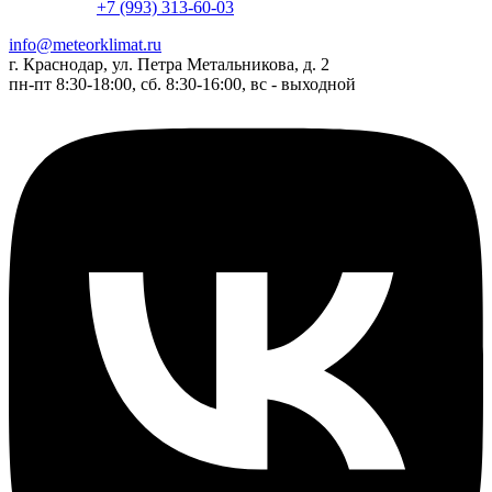
+7 (993) 313-60-03
info@meteorklimat.ru
г. Краснодар, ул. Петра Метальникова, д. 2
пн-пт 8:30-18:00, сб. 8:30-16:00, вс - выходной