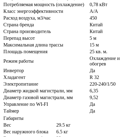
Потребляемая мощность (охлаждение)
0,78 кВт
Класс энергоэффективности
A/A
Расход воздуха, м3/час
450
Страна бренда
Китай
Страна производитель
Китай
Перепад высот
5 м
Максимальная длина трассы
15 м
Площадь помещения
25 кв. м.
Охлаждение и
Режим работы
обогрев
Инвертор
Да
Хладагент
R 32
Электропитание
220-240/1/50
Диаметр жидкой магистрали, мм
6,35
Диаметр газовой магистрали, мм
9,52
Управление по WI-FI
Да
Таймер
Да
Габариты
Вес
29.5 кг
Вес наружного блока
6.5 кг