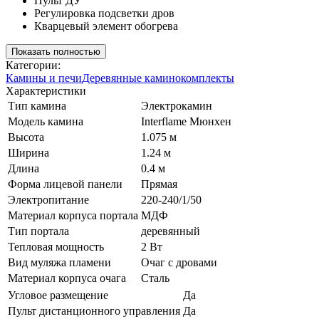
Пульт ДУ
Регулировка подсветки дров
Кварцевый элемент обогрева
Показать полностью
Категории:
Камины и печи
Деревянные каминокомплекты
Характеристики
Тип камина
Электрокамин
Модель камина
Interflame Мюнхен
Высота
1.075 м
Ширина
1.24 м
Длина
0.4 м
Форма лицевой панели
Прямая
Электропитание
220-240/1/50
Материал корпуса портала
МДФ
Тип портала
деревянный
Тепловая мощность
2 Вт
Вид муляжа пламени
Очаг с дровами
Материал корпуса очага
Сталь
Угловое размещение
Да
Пульт дистанционного управления
Да