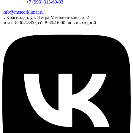
+7 (993) 313-60-03
info@meteorklimat.ru
г. Краснодар, ул. Петра Метальникова, д. 2
пн-пт 8:30-18:00, сб. 8:30-16:00, вс - выходной