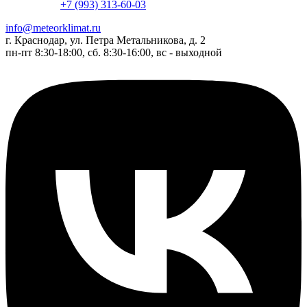
+7 (993) 313-60-03
info@meteorklimat.ru
г. Краснодар, ул. Петра Метальникова, д. 2
пн-пт 8:30-18:00, сб. 8:30-16:00, вс - выходной