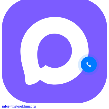
info@meteorklimat.ru