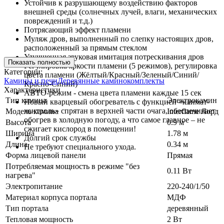
Устойчив к разрушающему воздействию факторов
внешней среды (солнечных лучей, влаги, механических
повреждений и т.д.)
Потрясающий эффект пламени
Муляж дров, выполненный по слепку настоящих дров,
расположенный за прямым стеклом
Улучшенная звуковая имитация потрескивания дров
Показать полностью
Регулировка яркости пламени (5 режимов), регулировка
Категории:
цвета пламени (Жёлтый/Красный/Зеленый/Синий/
Камины и печи
Деревянные каминокомплекты
Красно-Синий)
Характеристики
АВТО-режим - смена цвета пламени каждые 15 сек
Тип камина
Электрокамин
Новый кварцевый обогреватель с функцией «климат-
контроль» спрятан в верхней части очага, обеспечивает
Модель камина
Interflame Лорд
обогрев в холодную погоду, а что самое главное – не
Высота
0.9 м
сжигает кислород в помещении!
Ширина
1.78 м
Долгий срок службы
Длина
0.34 м
Не требуют специального ухода.
Форма лицевой панели
Прямая
Потребляемая мощность в режиме "без
0.11 Вт
нагрева"
Электропитание
220-240/1/50
Материал корпуса портала
МДФ
Тип портала
деревянный
Тепловая мощность
2 Вт