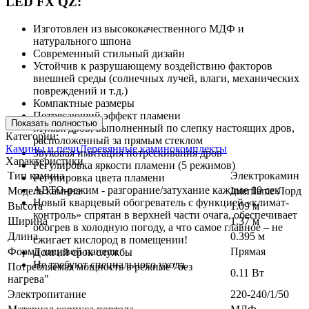
LED FX QZ:
Изготовлен из высококачественного МДФ и
натурального шпона
Современный стильный дизайн
Устойчив к разрушающему воздействию факторов
внешней среды (солнечных лучей, влаги, механических
повреждений и т.д.)
Компактные размеры
Потрясающий эффект пламени
Показать полностью
Муляж дров, выполненный по слепку настоящих дров,
Категории:
расположенный за прямым стеклом
Камины и печи
Деревянные каминокомплекты
Звуковая имитация потрескивания дров
Характеристики
Регулировка яркости пламени (5 режимов)
Тип камина
Электрокамин
Регулировка цвета пламени
АВТО-режим - разгорание/затухание каждые 10 сек
Модель камина
Interflame Лорд
Новый кварцевый обогреватель с функцией «климат-
Высота
1.09 м
контроль» спрятан в верхней части очага, обеспечивает
Ширина
1.37 м
обогрев в холодную погоду, а что самое главное – не
Длина
0.395 м
сжигает кислород в помещении!
Форма лицевой панели
Прямая
Долгий срок службы
Не требуют специального ухода.
Потребляемая мощность в режиме "без
0.11 Вт
нагрева"
Электропитание
220-240/1/50