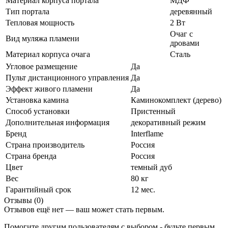
Материал корпуса портала
МДФ
Тип портала
деревянный
Тепловая мощность
2 Вт
Очаг с
Вид муляжа пламени
дровами
Материал корпуса очага
Сталь
Угловое размещение
Да
Пульт дистанционного управления
Да
Эффект живого пламени
Да
Установка камина
Каминокомплект (дерево)
Способ установки
Пристенный
Дополнительная информация
декоративный режим
Бренд
Interflame
Страна производитель
Россия
Страна бренда
Россия
Цвет
темный дуб
Вес
80 кг
Гарантийный срок
12 мес.
Отзывы (0)
Отзывов ещё нет — ваш может стать первым.
Помогите другим пользователям с выбором - будьте первым,