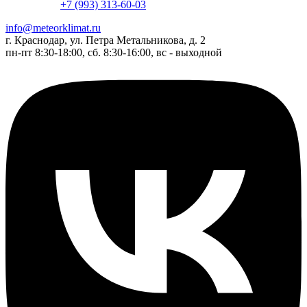
+7 (993) 313-60-03
info@meteorklimat.ru
г. Краснодар, ул. Петра Метальникова, д. 2
пн-пт 8:30-18:00, сб. 8:30-16:00, вс - выходной