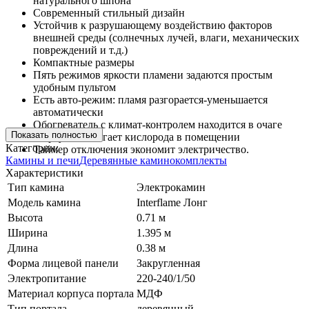
натурального шпона
Современный стильный дизайн
Устойчив к разрушающему воздействию факторов
внешней среды (солнечных лучей, влаги, механических
повреждений и т.д.)
Компактные размеры
Пять режимов яркости пламени задаются простым
удобным пультом
Есть авто-режим: пламя разгорается-уменьшается
автоматически
Обогреватель с климат-контролем находится в очаге
Показать полностью
сверху. Не сжигает кислорода в помещении
Категории:
Таймер отключения экономит электричество.
Камины и печи
Деревянные каминокомплекты
Характеристики
Тип камина
Электрокамин
Модель камина
Interflame Лонг
Высота
0.71 м
Ширина
1.395 м
Длина
0.38 м
Форма лицевой панели
Закругленная
Электропитание
220-240/1/50
Материал корпуса портала
МДФ
Тип портала
деревянный