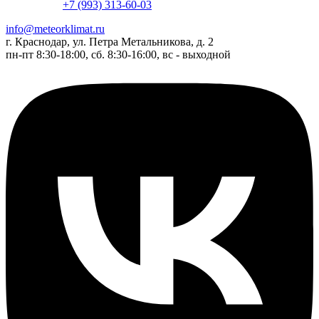
+7 (993) 313-60-03
info@meteorklimat.ru
г. Краснодар, ул. Петра Метальникова, д. 2
пн-пт 8:30-18:00, сб. 8:30-16:00, вс - выходной