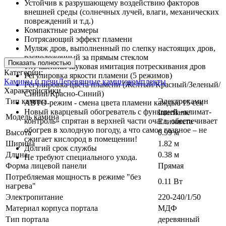
Устойчив к разрушающему воздействию факторов
внешней среды (солнечных лучей, влаги, механических
повреждений и т.д.)
Компактные размеры
Потрясающий эффект пламени
Муляж дров, выполненный по слепку настоящих дров,
расположенный за прямым стеклом
Показать полностью
Улучшенная звуковая имитация потрескивания дров
Категории:
Регулировка яркости пламени (5 режимов)
Камины и печи
Деревянные каминокомплекты
Регулировка цвета пламени (Жёлтый/Красный/Зеленый/
Характеристики
Синий/Красно-Синий)
Тип камина
Электрокамин
АВТО-режим - смена цвета пламени каждые 15 сек
Новый кварцевый обогреватель с функцией «климат-
Interflame
Модель камина
контроль» спрятан в верхней части очага, обеспечивает
Елизавета
обогрев в холодную погоду, а что самое главное – не
Высота
0.99 м
сжигает кислород в помещении!
Ширина
1.82 м
Долгий срок службы
Длина
0.38 м
Не требуют специального ухода.
Форма лицевой панели
Прямая
Потребляемая мощность в режиме "без
0.11 Вт
нагрева"
Электропитание
220-240/1/50
Материал корпуса портала
МДФ
Тип портала
деревянный