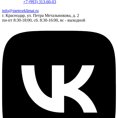
+7 (993) 313-60-03
info@meteorklimat.ru
г. Краснодар, ул. Петра Метальникова, д. 2
пн-пт 8:30-18:00, сб. 8:30-16:00, вс - выходной