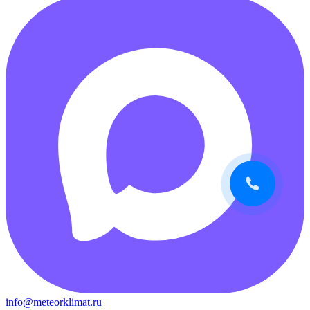
info@meteorklimat.ru