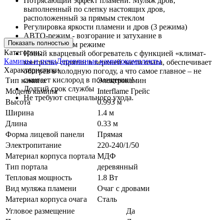
Потрясающий эффект пламени. Муляж дров,
выполненный по слепку настоящих дров,
расположенный за прямым стеклом
Регулировка яркости пламени и дров (3 режима)
АВТО-режим - возгорание и затухание в
Показать полностью
автоматическом режиме
Категории:
Новый кварцевый обогреватель с функцией «климат-
Камины и печи
Деревянные каминокомплекты
контроль» спрятан в верхней части очага, обеспечивает
Характеристики
обогрев в холодную погоду, а что самое главное – не
сжигает кислород в помещении!
Тип камина
Электрокамин
Долгий срок службы
Модель камина
Interflame Грейс
Не требуют специального ухода.
Высота
0.993 м
Ширина
1.4 м
Длина
0.33 м
Форма лицевой панели
Прямая
Электропитание
220-240/1/50
Материал корпуса портала
МДФ
Тип портала
деревянный
Тепловая мощность
1.8 Вт
Вид муляжа пламени
Очаг с дровами
Материал корпуса очага
Сталь
Угловое размещение
Да