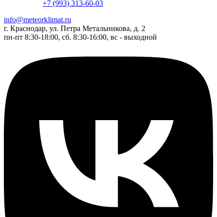
+7 (993) 313-60-03
info@meteorklimat.ru
г. Краснодар, ул. Петра Метальникова, д. 2
пн-пт 8:30-18:00, сб. 8:30-16:00, вс - выходной