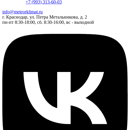
+7 (993) 313-60-03
info@meteorklimat.ru
г. Краснодар, ул. Петра Метальникова, д. 2
пн-пт 8:30-18:00, сб. 8:30-16:00, вс - выходной