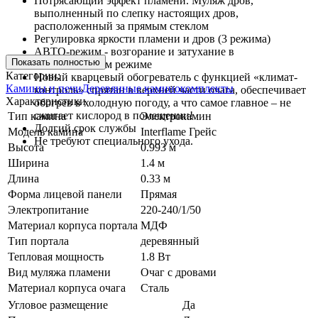
Потрясающий эффект пламени. Муляж дров,
выполненный по слепку настоящих дров,
расположенный за прямым стеклом
Регулировка яркости пламени и дров (3 режима)
АВТО-режим - возгорание и затухание в
Показать полностью
автоматическом режиме
Категории:
Новый кварцевый обогреватель с функцией «климат-
Камины и печи
Деревянные каминокомплекты
контроль» спрятан в верхней части очага, обеспечивает
Характеристики
обогрев в холодную погоду, а что самое главное – не
сжигает кислород в помещении!
Тип камина
Электрокамин
Долгий срок службы
Модель камина
Interflame Грейс
Не требуют специального ухода.
Высота
0.993 м
Ширина
1.4 м
Длина
0.33 м
Форма лицевой панели
Прямая
Электропитание
220-240/1/50
Материал корпуса портала
МДФ
Тип портала
деревянный
Тепловая мощность
1.8 Вт
Вид муляжа пламени
Очаг с дровами
Материал корпуса очага
Сталь
Угловое размещение
Да