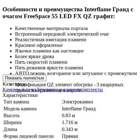
Особенности и преимущества Interflame Гранд с
очагом FreeSpace 55 LED FX QZ графит:
Качественные материалы портала
Встроенный передовой электрический очаг
Реалистичная имитация пламени
Красивое оформление
Язычки пламени как настоящие
Более яркие дрова
Пять скоростей пламени
Пять режимов яркости пламени
АВТО режим- возгорание или затухание с промежутком
Показать полностью
в 15 секунд
Категории:
Модификация QZ элемент обогрева - 3 кварцевых
Камины и печи
Деревянные каминокомплекты
трубки в нержавеющем коробе.
Характеристики
Тип камина
Электрокамин
Модель камина
Interflame Гранд
Высота
0.83 м
Ширина
1.716 м
Длина
0.343 м
Форма лицевой панели
Прямая