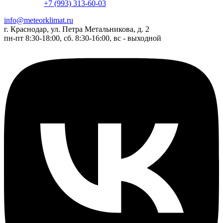
+7 (993) 313-60-03
info@meteorklimat.ru
г. Краснодар, ул. Петра Метальникова, д. 2
пн-пт 8:30-18:00, сб. 8:30-16:00, вс - выходной