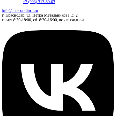
+7 (993) 313-60-03
info@meteorklimat.ru
г. Краснодар, ул. Петра Метальникова, д. 2
пн-пт 8:30-18:00, сб. 8:30-16:00, вс - выходной