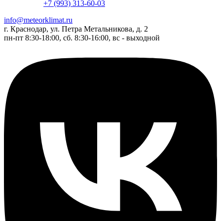
+7 (993) 313-60-03
info@meteorklimat.ru
г. Краснодар, ул. Петра Метальникова, д. 2
пн-пт 8:30-18:00, сб. 8:30-16:00, вс - выходной