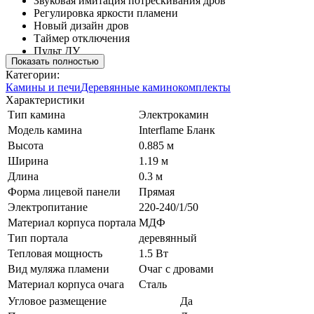
Звуковая имитация потрескивания дров
Регулировка яркости пламени
Новый дизайн дров
Таймер отключения
Пульт ДУ
Показать полностью
Категории:
Камины и печи
Деревянные каминокомплекты
Характеристики
Тип камина
Электрокамин
Модель камина
Interflame Бланк
Высота
0.885 м
Ширина
1.19 м
Длина
0.3 м
Форма лицевой панели
Прямая
Электропитание
220-240/1/50
Материал корпуса портала
МДФ
Тип портала
деревянный
Тепловая мощность
1.5 Вт
Вид муляжа пламени
Очаг с дровами
Материал корпуса очага
Сталь
Угловое размещение
Да