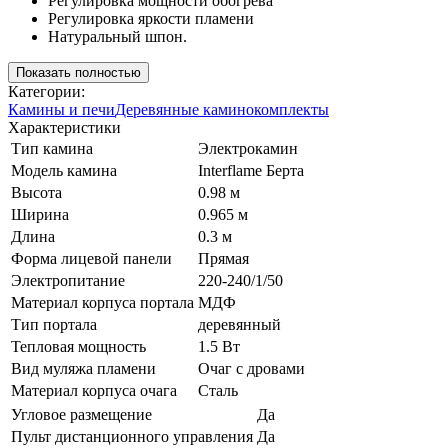
Регулировка мощности обогрева
Регулировка яркости пламени
Натуральный шпон.
Показать полностью
Категории:
Камины и печи
Деревянные каминокомплекты
Характеристики
Тип камина
Электрокамин
Модель камина
Interflame Берта
Высота
0.98 м
Ширина
0.965 м
Длина
0.3 м
Форма лицевой панели
Прямая
Электропитание
220-240/1/50
Материал корпуса портала
МДФ
Тип портала
деревянный
Тепловая мощность
1.5 Вт
Вид муляжа пламени
Очаг с дровами
Материал корпуса очага
Сталь
Угловое размещение
Да
Пульт дистанционного управления
Да