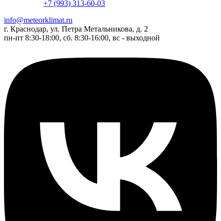
+7 (993) 313-60-03
info@meteorklimat.ru
г. Краснодар, ул. Петра Метальникова, д. 2
пн-пт 8:30-18:00, сб. 8:30-16:00, вс - выходной