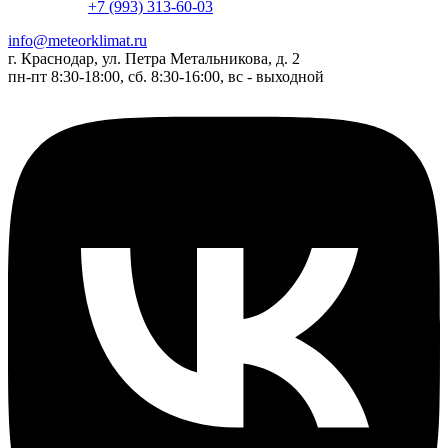
+7 (993) 313-60-03
info@meteorklimat.ru
г. Краснодар, ул. Петра Метальникова, д. 2
пн-пт 8:30-18:00, сб. 8:30-16:00, вс - выходной