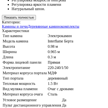
Регулировка мощности обогрева
Регулировка яркости пламени
Натуральный шпон.
Показать полностью
Категории:
Камины и печи
Деревянные каминокомплекты
Характеристики
Тип камина
Электрокамин
Модель камина
Interflame Берта
Высота
0.98 м
Ширина
0.965 м
Длина
0.3 м
Форма лицевой панели
Прямая
Электропитание
220-240/1/50
Материал корпуса портала
МДФ
Тип портала
деревянный
Тепловая мощность
1.5 Вт
Вид муляжа пламени
Очаг с дровами
Материал корпуса очага
Сталь
Угловое размещение
Да
Пульт дистанционного управления
Да